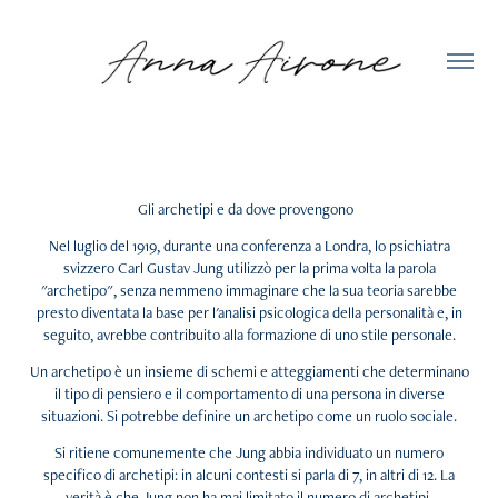
Gli archetipi e da dove provengono
Nel luglio del 1919, durante una conferenza a Londra, lo psichiatra
svizzero Carl Gustav Jung utilizzò per la prima volta la parola
"archetipo", senza nemmeno immaginare che la sua teoria sarebbe
presto diventata la base per l'analisi psicologica della personalità e, in
seguito, avrebbe contribuito alla formazione di uno stile personale.
Un archetipo è un insieme di schemi e atteggiamenti che determinano
il tipo di pensiero e il comportamento di una persona in diverse
situazioni. Si potrebbe definire un archetipo come un ruolo sociale.
Si ritiene comunemente che Jung abbia individuato un numero
specifico di archetipi: in alcuni contesti si parla di 7, in altri di 12. La
verità è che Jung non ha mai limitato il numero di archetipi,