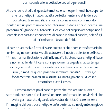
corrisponde alle aspettative sociali o personali.
Attraverso lo studio di questa tematica e vari esperimenti, ho scoperto
che l’archetipo innato si adatta perfettamente allo stile del suo
portatore. Esso amplifica la nostra connessione con il mondo,
conferisce un potere unico nelle interazioni e dona a chi lo incarna una
presenza più grande e autorevole. Il calcolo del proprio archetipo non è
complesso: bastano conoscenze di base e la data di nascita, poiché gli
algoritmi sono già stati definiti.
Il passo successivo è **realizzare questo archetipo** e trasformarlo in
un'immagine concreta, visibile attraverso il nostro stile. Io lo definisco
**massima manifestazione dell'influenza**. Esistono 12 archetipi di base
e non è facile identificare consapevolmente a quale si appartenga,
poiché, come detto, nel corso della vita attraversiamo diverse fasi e
ruoli, e molti di questi possono sembrarci "nostri". Tuttavia, è
fondamentale basarsi sulla struttura innata, poiché su di essa si
costruisce tutto il resto.
Il vostro archetipo di nascita potrebbe rivelare una nuova e
sorprendente parte di voi stessi, oppure confermare le convinzioni che
avete già maturato riguardo alla vostra identità. Creare insieme
l'immagine del vostro archetipo è un'esperienza coinvolgente, un gioco