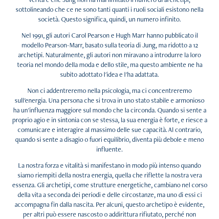
sottolineando che ce ne sono tanti quanti i ruoli sociali esistono nella
società. Questo significa, quindi, un numero infinito.
Nel 1991, gli autori Carol Pearson e Hugh Marr hanno pubblicato il
modello Pearson-Marr, basato sulla teoria di Jung, ma ridotto a 12
archetipi. Naturalmente, gli autori non miravano a introdurre la loro
teoria nel mondo della moda e dello stile, ma questo ambiente ne ha
subito adottato l'idea e l'ha adattata.
Non ci addentreremo nella psicologia, ma ci concentreremo
sull'energia. Una persona che si trova in uno stato stabile e armonioso
ha un'influenza maggiore sul mondo che la circonda. Quando si sente a
proprio agio e in sintonia con se stessa, la sua energia è forte, e riesce a
comunicare e interagire al massimo delle sue capacità. Al contrario,
quando si sente a disagio o fuori equilibrio, diventa più debole e meno
influente.
La nostra forza e vitalità si manifestano in modo più intenso quando
siamo riempiti della nostra energia, quella che riflette la nostra vera
essenza. Gli archetipi, come strutture energetiche, cambiano nel corso
della vita a seconda dei periodi e delle circostanze, ma uno di essi ci
accompagna fin dalla nascita. Per alcuni, questo archetipo è evidente,
per altri può essere nascosto o addirittura rifiutato, perché non